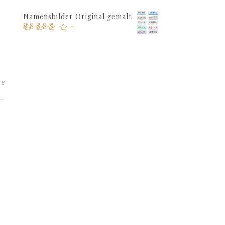
5.00
von 5
Namensbilder Original gemalt
Bewertet mit
5.00
von 5
re