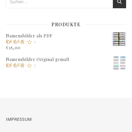
PRODUKTE
Namensbilder als PDF
Bewertet mit
€
15,00
5.00
von 5
Namensbilder Original gemalt
Bewertet mit
5.00
von 5
IMPRESSUM